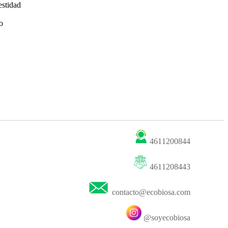
stidad
o
4611200844
4611208443
contacto@ecobiosa.com
@soyecobiosa